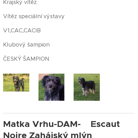
Krajský vítěz
Vítěz speciální výstavy
V1,CAC,CACIB
Klubový šampion
ČESKÝ ŠAMPION
Matka Vrhu-DAM- Escaut
Noire Zahájský mlýn