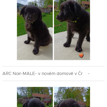
ARC Noir-MALE- v novém domově v Čr🇨🇿-