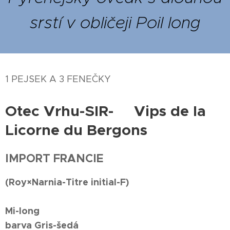
srstí
v
obličeji
Poil
long
1 PEJSEK A 3 FENEČKY
Otec Vrhu-SIR- Vips de la
Licorne du Bergons
IMPORT FRANCIE
(Roy×Narnia-Titre initial-F)
Mi-long
barva Gris-šedá