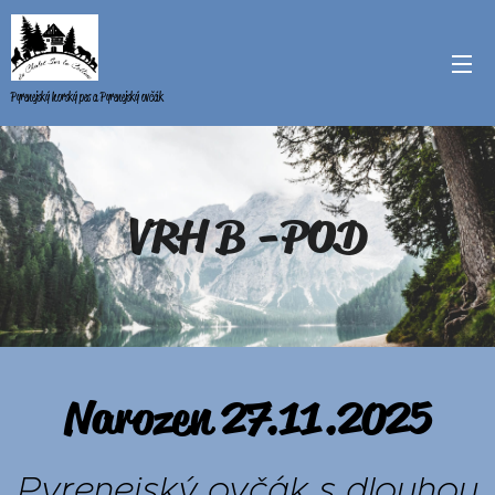
Pyrenejský horský pes a Pyrenejský ovčák
VRH
B -POD
Narozen 27.11.2025
Pyrenejský
ovčák
s
dlouhou