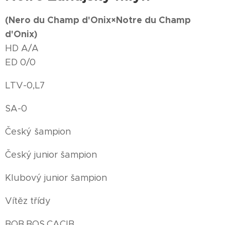
(Nero du Champ d'Onix×Notre du Champ
d'Onix)
HD A/A
ED 0/0
LTV-0,L7
SA-0
Český šampion
Český junior šampion
Klubový junior šampion
Vítěz třídy
BOB,BOS,CACIB