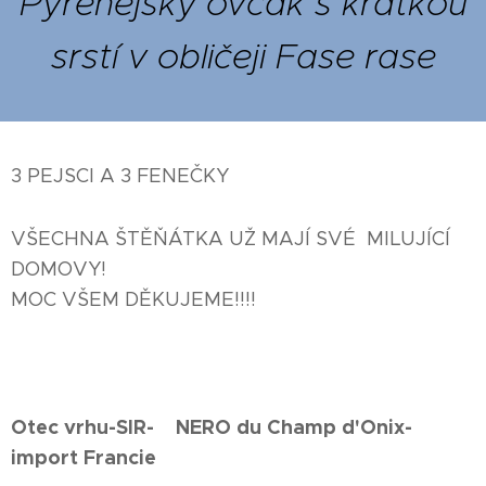
Pyrenejský ovčák s krátkou
srstí v obličeji Fase rase
3 PEJSCI A 3 FENEČKY
VŠECHNA ŠTĚŇÁTKA UŽ MAJÍ SVÉ MILUJÍCÍ
DOMOVY!❤️
MOC VŠEM DĚKUJEME!!!!❤️
Otec vrhu-SIR- NERO du Champ d'Onix-
import Francie