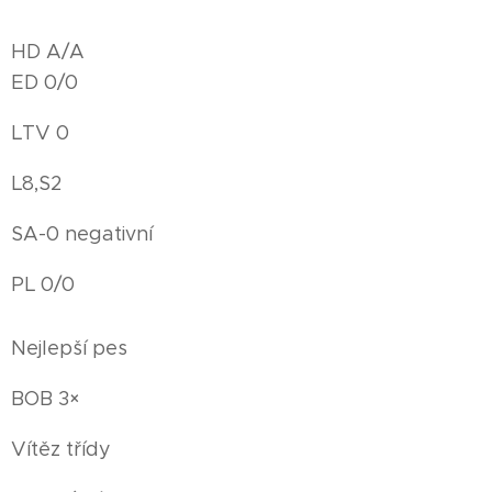
HD A/A
ED 0/0
LTV 0
L8,S2
SA-0 negativní
PL 0/0
Nejlepší pes
BOB 3×
Vítěz třídy