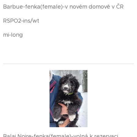
Barbue-fenka(female)-v novém domově v ČR
RSPO2-ins/wt
mi-long
Balai Noire-fenka(female)-volná k rezervaci