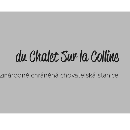
du Chalet Sur la Colline
zinárodně chráněná chovatelská stanice